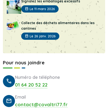
Signalez les emballages excessifs
calendar_month
Le 11 mars 2026
Collecte des déchets alimentaires dans les
cantines
calendar_month
Le 26 janv. 2026
Pour nous joindre
Numéro de téléphone
call
01 64 20 52 22
Email
mail
contact@covaltri77.fr